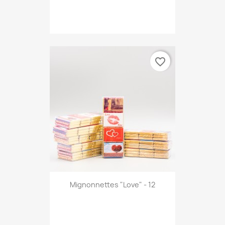
favorite_border
Mignonnettes "Love" - 12