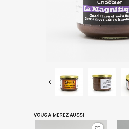

VOUS AIMEREZ AUSSI
favorite_border