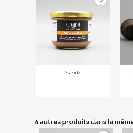
Aperçu rapide

Noizella
F
4 autres produits dans la même