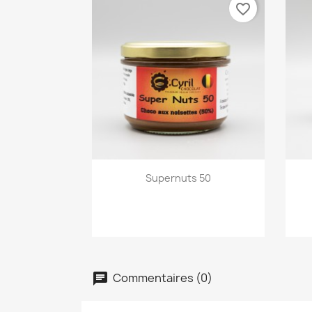
favorite_border
Aperçu rapide

Supernuts 50
Commentaires (0)