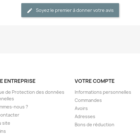
Soyez le premier à donner votre avis
E ENTREPRISE
VOTRE COMPTE
que de Protection des données
Informations personnelles
nelles
Commandes
ommes-nous ?
Avoirs
contacter
Adresses
u site
Bons de réduction
ins