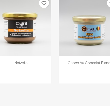
favorite_border
fa
Aperçu rapide
Aperçu rapide


Noizella
Choco Au Chocolat Blan