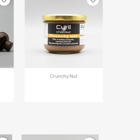
Aperçu rapide

Crunchy Nut