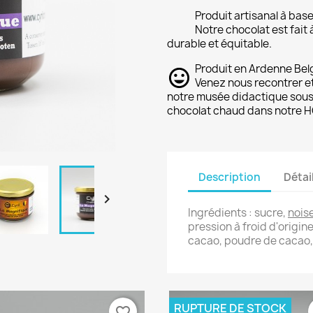
Produit artisanal à bas
Notre chocolat est fait
durable et équitable.
Produit en Ardenne Belg
Venez nous recontrer et
notre musée didactique sou
chocolat chaud dans notre H
Description
Détai

Ingrédients : sucre,
nois
pression à froid d'origi
cacao, poudre de cacao,
RUPTURE DE STOCK
favorite_border