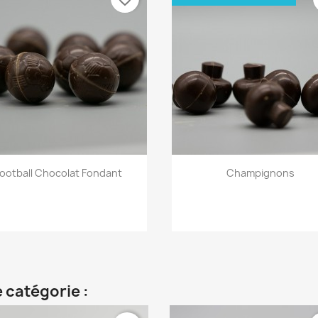
Aperçu rapide
Aperçu rapide


ootball Chocolat Fondant
Champignons
 catégorie :