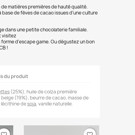
e de matières premières de hauté qualité.
 à base de fèves de cacao issues d'une culture
e dans une petite chocolaterie familiale.
 visitez
s forme d'escape game. Ou dégustez un bon
CB !
ls du produit
ettes
(25%), huile de colza première
ne belge (19%), beurre de cacao, masse de
 lécithine de
soja
, vanille naturelle.
favorite_border
favorite_border