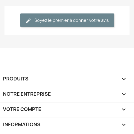
Soyez le premier à donner votre avis
PRODUITS

NOTRE ENTREPRISE

VOTRE COMPTE

INFORMATIONS
keyboard_arrow_down