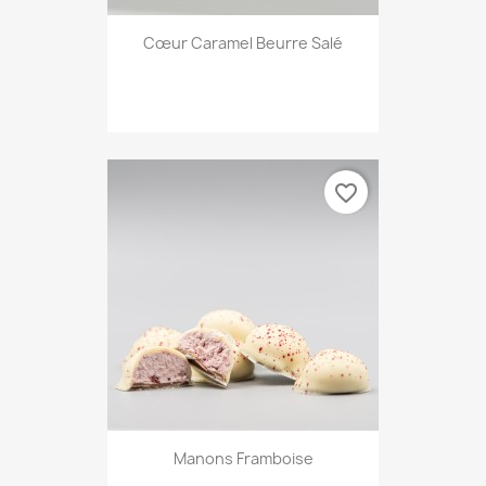
Cœur Caramel Beurre Salé
favorite_border
Manons Framboise