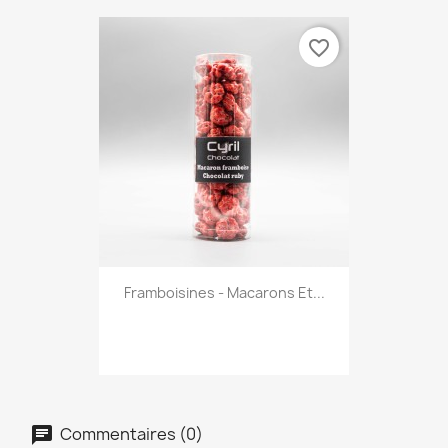
favorite_border
Framboisines - Macarons Et...
Commentaires (0)