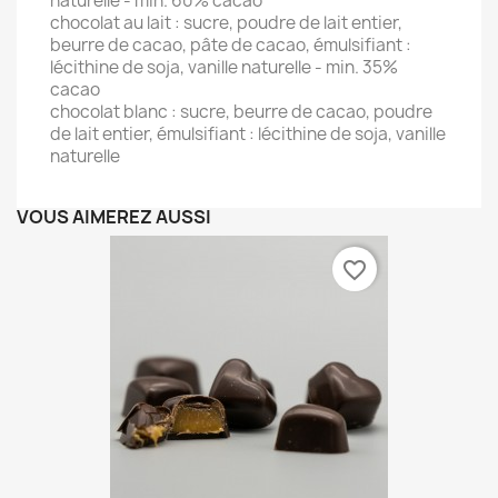
naturelle - min. 60% cacao
chocolat au lait : sucre, poudre de
lait
entier,
beurre de cacao, pâte de cacao, émulsifiant :
lécithine de
soja
, vanille naturelle - min. 35%
cacao
chocolat blanc : sucre, beurre de cacao, poudre
de
lait
entier, émulsifiant : lécithine de
soja
, vanille
naturelle
VOUS AIMEREZ AUSSI
favorite_border